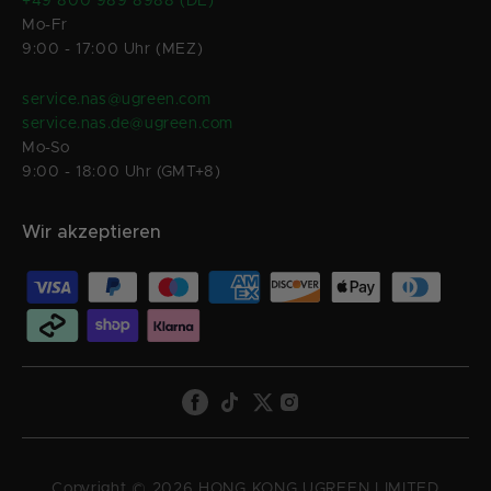
+49 800 989 8988 (DE)
Mo-Fr
USB-C
9:00 - 17:00 Uhr (MEZ)
USB-C (5Gbit/s) x1
USB-C (10Gbit/s) x1
service.nas@ugreen.com
service.nas.de@ugreen.com
HDMI
Mo-So
4K 60Hz
4K 60Hz
9:00 - 18:00 Uhr (GMT+8)
SD-Karte
Wir akzeptieren
-
SD 3.0
Copyright © 2026 HONG KONG UGREEN LIMITED