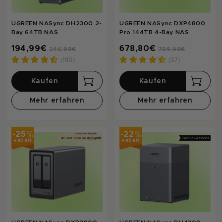
UGREEN NASync DH2300 2-
UGREEN NASync DXP4800
Bay 64TB NAS
Pro 144TB 4-Bay NAS
194,99€
678,80€
246,99€
799,99€
(190)
(37)
Kaufen
Kaufen
Mehr erfahren
Mehr erfahren
%
%
-25
-22
Rabatt
Rabatt