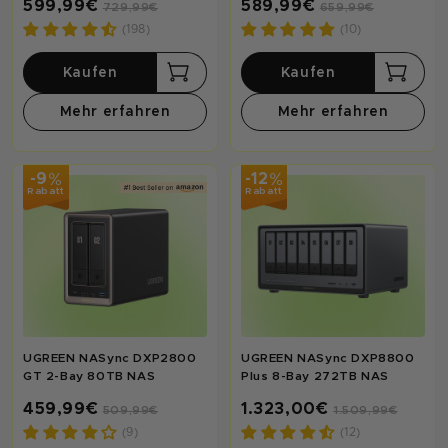
599,99€
589,99€
729,99€
659,99€
(198)
(10)
Kaufen
Kaufen
Mehr erfahren
Mehr erfahren
%
%
-9
-12
Rabatt
Rabatt
UGREEN NASync DXP2800
UGREEN NASync DXP8800
GT 2-Bay 80TB NAS
Plus 8-Bay 272TB NAS
459,99€
1.323,00€
509,99€
1.509,99€
(9)
(12)