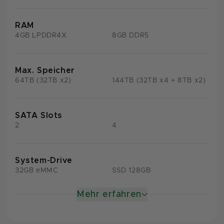
RAM
4GB LPDDR4X
8GB DDR5
Max. Speicher
64TB (32TB x2)
144TB (32TB x4 + 8TB x2)
SATA Slots
2
4
System-Drive
32GB eMMC
SSD 128GB
Mehr erfahren
M.2 SSD
-
2