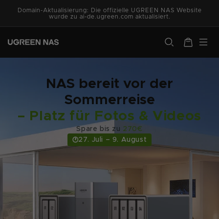
Direkt
zum
Domain-Aktualisierung: Die offizielle UGREEN NAS Website
wurde zu ai-de.ugreen.com aktualisiert.
Inhalt
ugreen.com
Warenkorb
NAS bereit vor der
Sommerreise
– Platz für Fotos & Videos
Spare bis zu
270€
27. Juli – 9. August
🕐