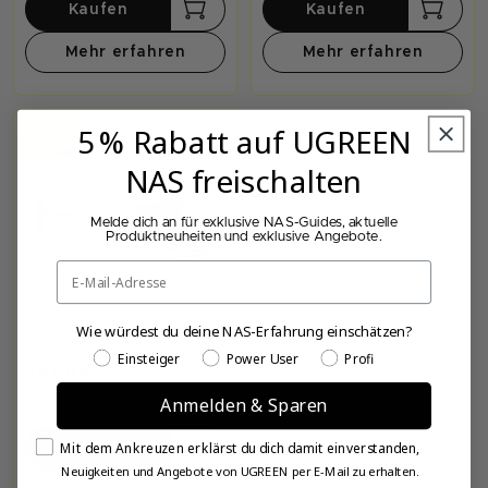
Kaufen
Kaufen
Mehr erfahren
Mehr erfahren
%
-20
5 % Rabatt auf UGREEN
Rabatt
NAS freischalten
Melde dich an für exklusive NAS-Guides, aktuelle
Produktneuheiten und exklusive Angebote.
Email
DXP480T Plus + 120W DC
Wie würdest du deine NAS-Erfahrung einschätzen?
USV
Wie würdest du deine NAS-Erfahrung einschätzen?
Einsteiger
Power User
Profi
887,99€
1.109,99€
Anmelden & Sparen
(16)
Email Consent
Mit dem Ankreuzen erklärst du dich damit einverstanden,
Kaufen
Neuigkeiten und Angebote von UGREEN per E-Mail zu erhalten.