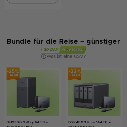
Bundle für die Reise – günstiger
Was ist eine USV?
%
%
-25
-22
Rabatt
Rabatt
DH2300 2-Bay 64TB +
DXP4800 Plus 144TB +