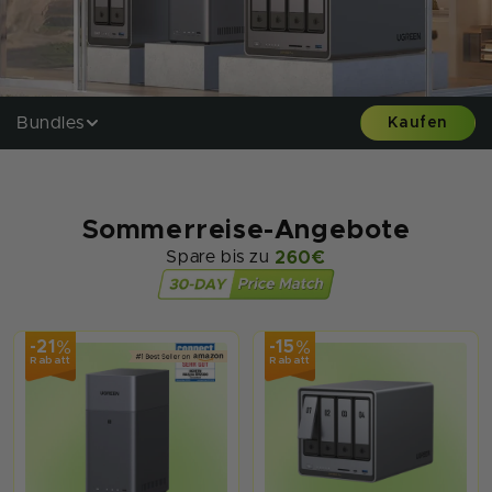
Bundles
Kaufen
Sommerreise-Angebote
Spare bis zu
260€
%
%
-21
-15
Rabatt
Rabatt