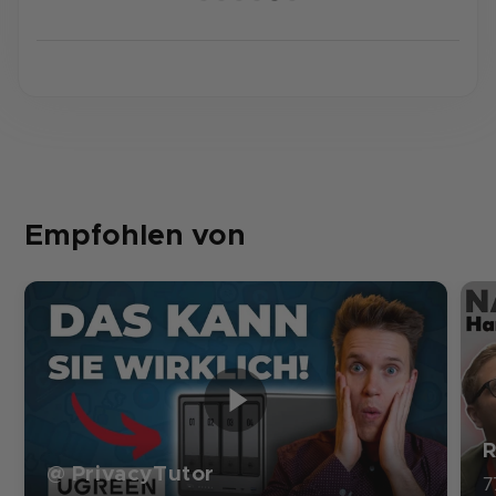
Empfohlen von
R
@ PrivacyTutor
7