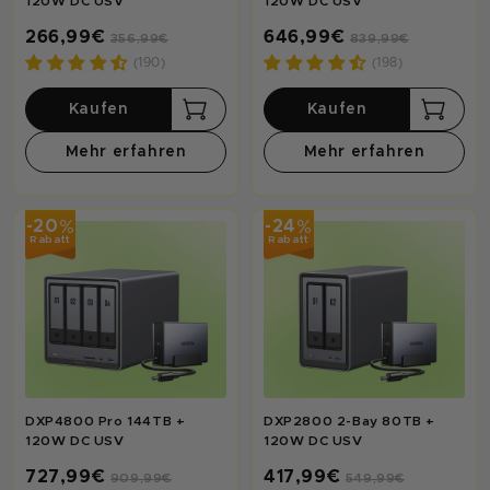
120W DC USV
120W DC USV
266,99€
646,99€
356,99€
839,99€
(190)
(198)
Kaufen
Kaufen
Mehr erfahren
Mehr erfahren
%
%
-20
-24
Rabatt
Rabatt
DXP4800 Pro 144TB +
DXP2800 2-Bay 80TB +
120W DC USV
120W DC USV
727,99€
417,99€
909,99€
549,99€