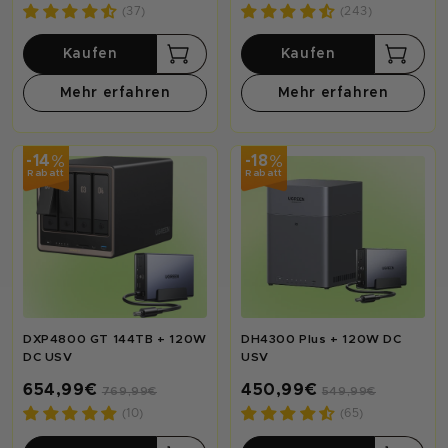
(37)
(243)
Kaufen
Kaufen
Mehr erfahren
Mehr erfahren
%
%
-14
-18
Rabatt
Rabatt
DXP4800 GT 144TB + 120W
DH4300 Plus + 120W DC
DC USV
USV
654,99€
450,99€
769,99€
549,99€
(10)
(65)