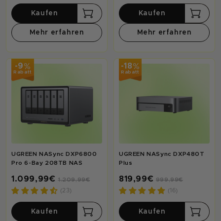
Kaufen
Kaufen
Mehr erfahren
Mehr erfahren
%
%
-9
-18
Rabatt
Rabatt
UGREEN NASync DXP6800
UGREEN NASync DXP480T
Pro 6-Bay 208TB NAS
Plus
1.099,99€
819,99€
1.209,99€
999,99€
(23)
(16)
Kaufen
Kaufen