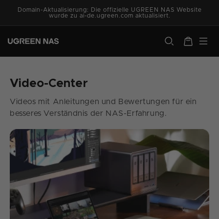
Direkt
Domain-Aktualisierung: Die offizielle UGREEN NAS Website
zum
wurde zu ai-de.ugreen.com aktualisiert.
Inhalt
ugreen.com
Warenkorb
Video-Center
Videos mit Anleitungen und Bewertungen für ein
besseres Verständnis der NAS-Erfahrung.