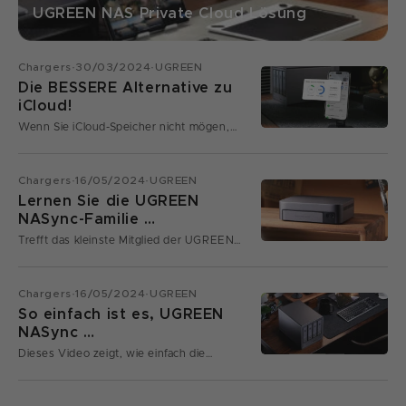
UGREEN NAS Private Cloud Lösung
Chargers·30/03/2024·UGREEN
Die BESSERE Alternative zu
iCloud!
Wenn Sie iCloud-Speicher nicht mögen,
könnte UGREEN NAS die Lösung sein.
Chargers·16/05/2024·UGREEN
Lernen Sie die UGREEN
NASync-Familie …
Trefft das kleinste Mitglied der UGREEN
NASync Familie!
Chargers·16/05/2024·UGREEN
So einfach ist es, UGREEN
NASync …
Dieses Video zeigt, wie einfach die
Einrichtung von Ugreen NASync ist...
weil es einfach ist!